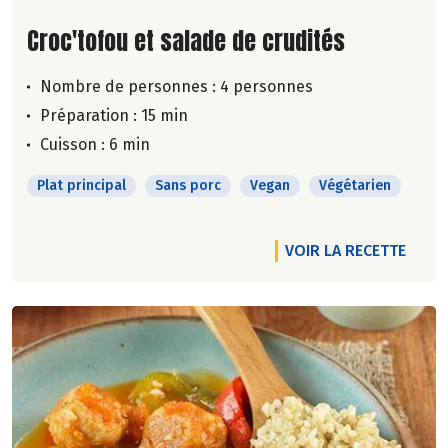
Lire la suite de la recette
Croc'tofou et salade de crudités
Nombre de personnes :
4 personnes
Préparation : 15 min
Cuisson : 6 min
Plat principal
Sans porc
Vegan
Végétarien
VOIR LA RECETTE