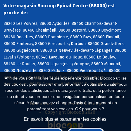
Votre magasin Biocoop Epinal Centre (88000) est
proche de :
88240 Les Voivres, 88600 Aydoilles, 88460 Charmois-devant-
Bruyères, 88460 Cheniménil, 88600 Destord, 88600 Deycimont,
88460 Docelles, 88600 Dompierre, 88600 Fays, 88600 Fiménil,
88600 Fontenay, 88600 Girecourt s/Durbion, 88600 Grandvillers,
88600 Gugnécourt, 88600 La Neuveville-devant-Lépanges, 88600
Laval s/Vologne, 88640 Laveline-du-Houx, 88600 Le Boulay,
88460 Le Roulier, 88600 Lépanges s/Vologne, 88600 Méménil,
88600 Nonzeville, 88700 Padoux, 88600 Pierrepont s/l, 88600
Prey, 88600 St-Jean-du-Marché, 88600 Viménil, 88460
Afin de vous offrir la meilleure expérience possible, Biocoop utilise
Xamontarupt, 88450 Evaux-et-Ménil, 88330 Badménil-aux-Bois
des cookies : pour assurer une performance optimale du site, pour
récolter des statistiques afin d'analyser le trafic et la performance
du site et vous proposer une navigation personnalisée en toute
sécurité. Vous pouvez changer d'avis à tout moment en
Biocoop.fr
Le réseau Biocoop
paramétrant vos cookies. OK pour vous ?
Copyright Biocoop 2026
En savoir plus et paramétrer les cookies