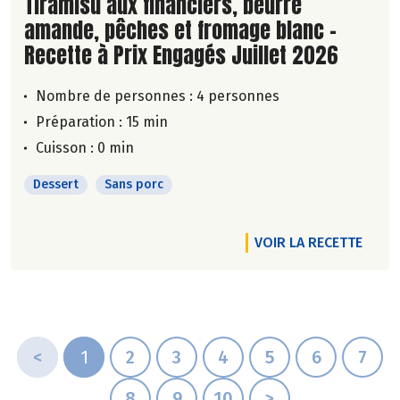
Lire la suite de la recette
Tiramisu aux financiers, beurre
amande, pêches et fromage blanc -
Recette à Prix Engagés Juillet 2026
Nombre de personnes :
4 personnes
Préparation : 15 min
Cuisson : 0 min
Dessert
Sans porc
VOIR LA RECETTE
<
1
2
3
4
5
6
7
8
9
10
>