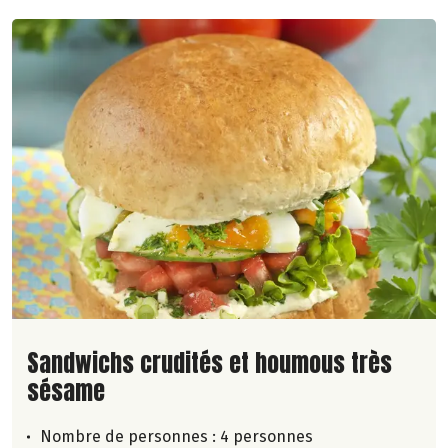
Lire la suite de la recette
Sandwichs crudités et houmous très
sésame
Nombre de personnes :
4 personnes