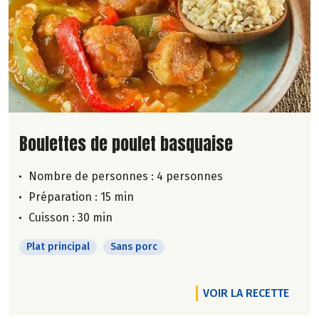
Lire la suite de la recette
Boulettes de poulet basquaise
Nombre de personnes :
4 personnes
Préparation : 15 min
Cuisson : 30 min
Plat principal
Sans porc
VOIR LA RECETTE