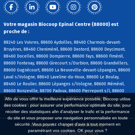
Votre magasin Biocoop Epinal Centre (88000) est
proche de :
88240 Les Voivres, 88600 Aydoilles, 88460 Charmois-devant-
Bruyères, 88460 Cheniménil, 88600 Destord, 88600 Deycimont,
88460 Docelles, 88600 Dompierre, 88600 Fays, 88600 Fiménil,
88600 Fontenay, 88600 Girecourt s/Durbion, 88600 Grandvillers,
88600 Gugnécourt, 88600 La Neuveville-devant-Lépanges, 88600
Laval s/Vologne, 88640 Laveline-du-Houx, 88600 Le Boulay,
88460 Le Roulier, 88600 Lépanges s/Vologne, 88600 Méménil,
88600 Nonzeville, 88700 Padoux, 88600 Pierrepont s/l, 88600
Prey, 88600 St-Jean-du-Marché, 88600 Viménil, 88460
Afin de vous offrir la meilleure expérience possible, Biocoop utilise
Xamontarupt, 88450 Evaux-et-Ménil, 88330 Badménil-aux-Bois
des cookies : pour assurer une performance optimale du site, pour
récolter des statistiques afin d'analyser le trafic et la performance
du site et vous proposer une navigation personnalisée en toute
sécurité. Vous pouvez changer d'avis à tout moment en
Biocoop.fr
Le réseau Biocoop
paramétrant vos cookies. OK pour vous ?
Copyright Biocoop 2026