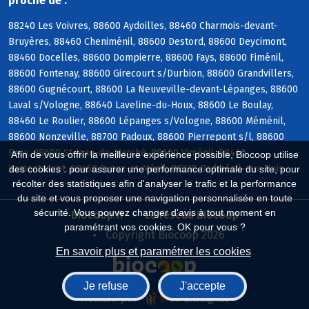
proche de :
88240 Les Voivres, 88600 Aydoilles, 88460 Charmois-devant-
Bruyères, 88460 Cheniménil, 88600 Destord, 88600 Deycimont,
88460 Docelles, 88600 Dompierre, 88600 Fays, 88600 Fiménil,
88600 Fontenay, 88600 Girecourt s/Durbion, 88600 Grandvillers,
88600 Gugnécourt, 88600 La Neuveville-devant-Lépanges, 88600
Laval s/Vologne, 88640 Laveline-du-Houx, 88600 Le Boulay,
88460 Le Roulier, 88600 Lépanges s/Vologne, 88600 Méménil,
88600 Nonzeville, 88700 Padoux, 88600 Pierrepont s/l, 88600
Prey, 88600 St-Jean-du-Marché, 88600 Viménil, 88460
Afin de vous offrir la meilleure expérience possible, Biocoop utilise
Xamontarupt, 88450 Evaux-et-Ménil, 88330 Badménil-aux-Bois
des cookies : pour assurer une performance optimale du site, pour
récolter des statistiques afin d'analyser le trafic et la performance
du site et vous proposer une navigation personnalisée en toute
sécurité. Vous pouvez changer d'avis à tout moment en
Biocoop.fr
Le réseau Biocoop
paramétrant vos cookies. OK pour vous ?
Copyright Biocoop 2026
En savoir plus et paramétrer les cookies
Je refuse
J'accepte
Réalisé par