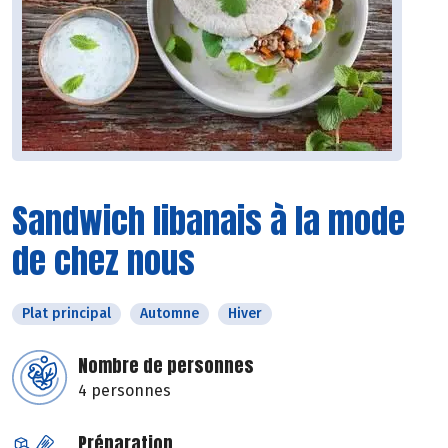
Sandwich libanais à la mode
de chez nous
Plat principal
Automne
Hiver
Nombre de personnes
4 personnes
Préparation