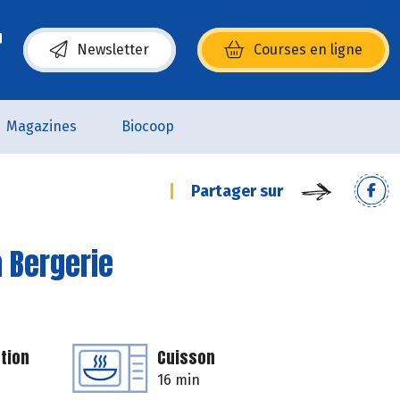
Newsletter
Courses en ligne
(s’ouvre dans une nouvelle fenêtre)
Magazines
Biocoop
Partager sur
a Bergerie
tion
Cuisson
16 min