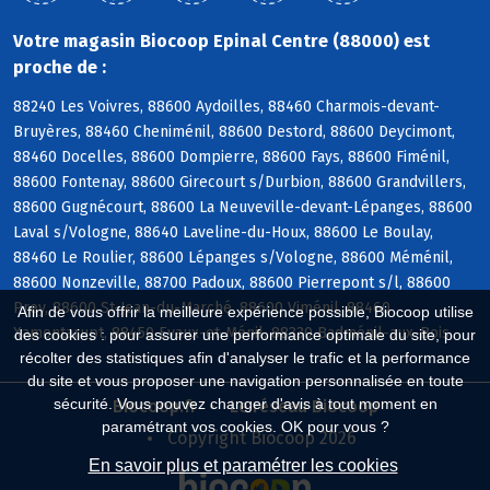
Votre magasin Biocoop Epinal Centre (88000) est
proche de :
88240 Les Voivres, 88600 Aydoilles, 88460 Charmois-devant-
Bruyères, 88460 Cheniménil, 88600 Destord, 88600 Deycimont,
88460 Docelles, 88600 Dompierre, 88600 Fays, 88600 Fiménil,
88600 Fontenay, 88600 Girecourt s/Durbion, 88600 Grandvillers,
88600 Gugnécourt, 88600 La Neuveville-devant-Lépanges, 88600
Laval s/Vologne, 88640 Laveline-du-Houx, 88600 Le Boulay,
88460 Le Roulier, 88600 Lépanges s/Vologne, 88600 Méménil,
88600 Nonzeville, 88700 Padoux, 88600 Pierrepont s/l, 88600
Prey, 88600 St-Jean-du-Marché, 88600 Viménil, 88460
Afin de vous offrir la meilleure expérience possible, Biocoop utilise
Xamontarupt, 88450 Evaux-et-Ménil, 88330 Badménil-aux-Bois
des cookies : pour assurer une performance optimale du site, pour
récolter des statistiques afin d'analyser le trafic et la performance
du site et vous proposer une navigation personnalisée en toute
sécurité. Vous pouvez changer d'avis à tout moment en
Biocoop.fr
Le réseau Biocoop
paramétrant vos cookies. OK pour vous ?
Copyright Biocoop 2026
En savoir plus et paramétrer les cookies