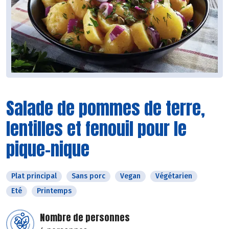
Salade de pommes de terre,
lentilles et fenouil pour le
pique-nique
Plat principal
Sans porc
Vegan
Végétarien
Eté
Printemps
Nombre de personnes