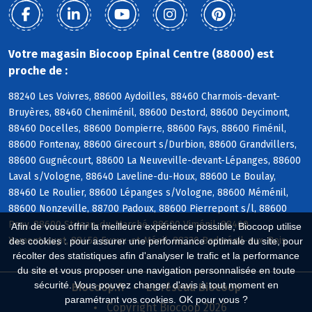
Votre magasin Biocoop Epinal Centre (88000) est
proche de :
88240 Les Voivres, 88600 Aydoilles, 88460 Charmois-devant-
Bruyères, 88460 Cheniménil, 88600 Destord, 88600 Deycimont,
88460 Docelles, 88600 Dompierre, 88600 Fays, 88600 Fiménil,
88600 Fontenay, 88600 Girecourt s/Durbion, 88600 Grandvillers,
88600 Gugnécourt, 88600 La Neuveville-devant-Lépanges, 88600
Laval s/Vologne, 88640 Laveline-du-Houx, 88600 Le Boulay,
88460 Le Roulier, 88600 Lépanges s/Vologne, 88600 Méménil,
88600 Nonzeville, 88700 Padoux, 88600 Pierrepont s/l, 88600
Prey, 88600 St-Jean-du-Marché, 88600 Viménil, 88460
Afin de vous offrir la meilleure expérience possible, Biocoop utilise
Xamontarupt, 88450 Evaux-et-Ménil, 88330 Badménil-aux-Bois
des cookies : pour assurer une performance optimale du site, pour
récolter des statistiques afin d'analyser le trafic et la performance
du site et vous proposer une navigation personnalisée en toute
sécurité. Vous pouvez changer d'avis à tout moment en
Biocoop.fr
Le réseau Biocoop
paramétrant vos cookies. OK pour vous ?
Copyright Biocoop 2026