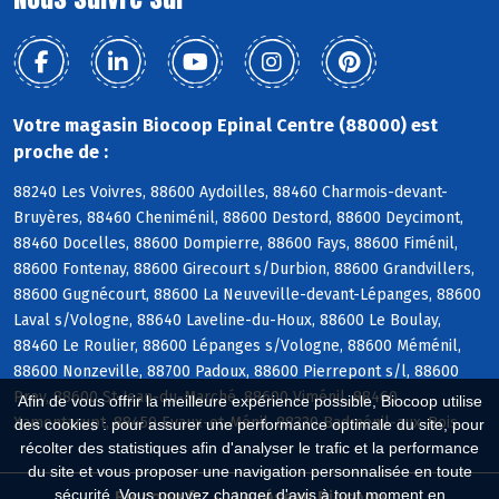
Votre magasin Biocoop Epinal Centre (88000) est
proche de :
88240 Les Voivres, 88600 Aydoilles, 88460 Charmois-devant-
Bruyères, 88460 Cheniménil, 88600 Destord, 88600 Deycimont,
88460 Docelles, 88600 Dompierre, 88600 Fays, 88600 Fiménil,
88600 Fontenay, 88600 Girecourt s/Durbion, 88600 Grandvillers,
88600 Gugnécourt, 88600 La Neuveville-devant-Lépanges, 88600
Laval s/Vologne, 88640 Laveline-du-Houx, 88600 Le Boulay,
88460 Le Roulier, 88600 Lépanges s/Vologne, 88600 Méménil,
88600 Nonzeville, 88700 Padoux, 88600 Pierrepont s/l, 88600
Prey, 88600 St-Jean-du-Marché, 88600 Viménil, 88460
Afin de vous offrir la meilleure expérience possible, Biocoop utilise
Xamontarupt, 88450 Evaux-et-Ménil, 88330 Badménil-aux-Bois
des cookies : pour assurer une performance optimale du site, pour
récolter des statistiques afin d'analyser le trafic et la performance
du site et vous proposer une navigation personnalisée en toute
sécurité. Vous pouvez changer d'avis à tout moment en
Biocoop.fr
Le réseau Biocoop