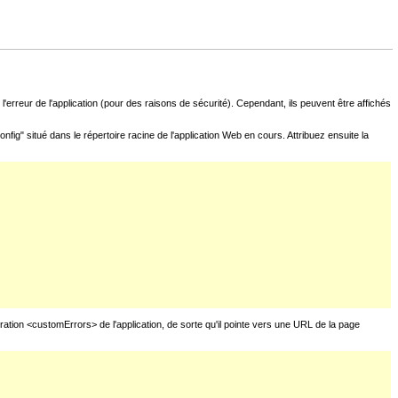
l'erreur de l'application (pour des raisons de sécurité). Cependant, ils peuvent être affichés
fig" situé dans le répertoire racine de l'application Web en cours. Attribuez ensuite la
uration <customErrors> de l'application, de sorte qu'il pointe vers une URL de la page