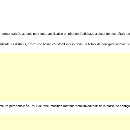
 personnalisés actuels pour cette application empêchent l'affichage à distance des détails de 
rdinateurs distants, créez une balise <customErrors> dans un fichier de configuration "web.con
urs personnalisée. Pour ce faire, modifiez l'attribut "defaultRedirect" de la balise de config