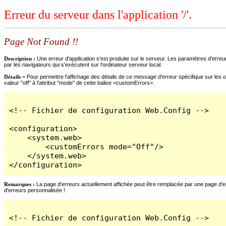
Erreur du serveur dans l'application '/'.
Page Not Found !!
Description :
Une erreur d'application s'est produite sur le serveur. Les paramètres d'erreur
par les navigateurs qui s'exécutent sur l'ordinateur serveur local.
Détails =
Pour permettre l'affichage des détails de ce message d'erreur spécifique sur les o
valeur "off" à l'attribut "mode" de cette balise <customErrors>.
<!-- Fichier de configuration Web.Config -->

<configuration>

    <system.web>

        <customErrors mode="Off"/>

    </system.web>

</configuration>
Remarques :
La page d'erreurs actuellement affichée peut être remplacée par une page d'erre
d'erreurs personnalisée !
<!-- Fichier de configuration Web.Config -->
