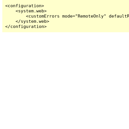
<configuration>

    <system.web>

        <customErrors mode="RemoteOnly" defaultR
    </system.web>

</configuration>