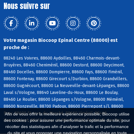
Nous suivre sur
Votre magasin Biocoop Epinal Centre (88000) est
proche de :
88240 Les Voivres, 88600 Aydoilles, 88460 Charmois-devant-
Bruyères, 88460 Cheniménil, 88600 Destord, 88600 Deycimont,
88460 Docelles, 88600 Dompierre, 88600 Fays, 88600 Fiménil,
88600 Fontenay, 88600 Girecourt s/Durbion, 88600 Grandvillers,
88600 Gugnécourt, 88600 La Neuveville-devant-Lépanges, 88600
Laval s/Vologne, 88640 Laveline-du-Houx, 88600 Le Boulay,
88460 Le Roulier, 88600 Lépanges s/Vologne, 88600 Méménil,
88600 Nonzeville, 88700 Padoux, 88600 Pierrepont s/l, 88600
Prey, 88600 St-Jean-du-Marché, 88600 Viménil, 88460
Afin de vous offrir la meilleure expérience possible, Biocoop utilise
Xamontarupt, 88450 Evaux-et-Ménil, 88330 Badménil-aux-Bois
des cookies : pour assurer une performance optimale du site, pour
récolter des statistiques afin d'analyser le trafic et la performance
du site et vous proposer une navigation personnalisée en toute