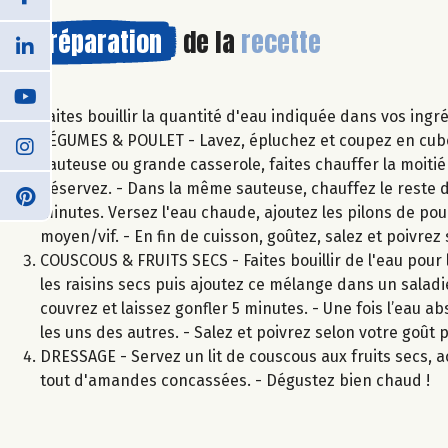
Préparation
de la
recette
Faites bouillir la quantité d'eau indiquée dans vos ingr
LÉGUMES & POULET - Lavez, épluchez et coupez en cubes 
sauteuse ou grande casserole, faites chauffer la moitié d
Réservez. - Dans la même sauteuse, chauffez le reste de 
minutes. Versez l'eau chaude, ajoutez les pilons de poul
moyen/vif. - En fin de cuisson, goûtez, salez et poivrez 
COUSCOUS & FRUITS SECS - Faites bouillir de l'eau pour 
les raisins secs puis ajoutez ce mélange dans un saladi
couvrez et laissez gonfler 5 minutes. - Une fois l’eau a
les uns des autres. - Salez et poivrez selon votre goû
DRESSAGE - Servez un lit de couscous aux fruits secs,
tout d'amandes concassées. - Dégustez bien chaud !