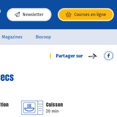
Newsletter
Courses en ligne
(s’ouvre dans une nouvelle fenêtre)
Magazines
Biocoop
Partager sur
secs
tion
Cuisson
20 min