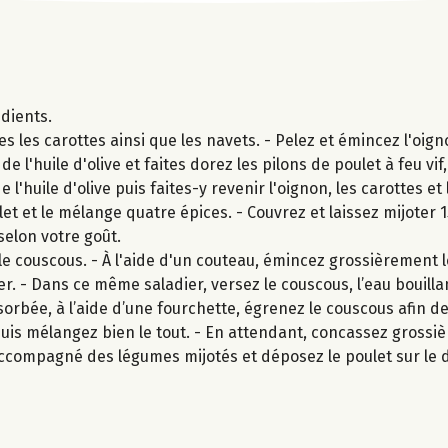
édients.
les carottes ainsi que les navets. - Pelez et émincez l'oign
e l'huile d'olive et faites dorez les pilons de poulet à feu vif
l'huile d'olive puis faites-y revenir l'oignon, les carottes e
et et le mélange quatre épices. - Couvrez et laissez mijoter 
selon votre goût.
le couscous. - À l'aide d'un couteau, émincez grossièrement l
er. - Dans ce même saladier, versez le couscous, l’eau bouill
bsorbée, à l’aide d’une fourchette, égrenez le couscous afin d
t puis mélangez bien le tout. - En attendant, concassez gross
 accompagné des légumes mijotés et déposez le poulet sur le 