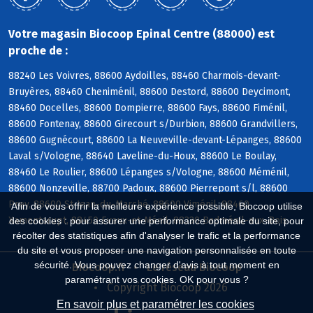
Votre magasin Biocoop Epinal Centre (88000) est
proche de :
88240 Les Voivres, 88600 Aydoilles, 88460 Charmois-devant-
Bruyères, 88460 Cheniménil, 88600 Destord, 88600 Deycimont,
88460 Docelles, 88600 Dompierre, 88600 Fays, 88600 Fiménil,
88600 Fontenay, 88600 Girecourt s/Durbion, 88600 Grandvillers,
88600 Gugnécourt, 88600 La Neuveville-devant-Lépanges, 88600
Laval s/Vologne, 88640 Laveline-du-Houx, 88600 Le Boulay,
88460 Le Roulier, 88600 Lépanges s/Vologne, 88600 Méménil,
88600 Nonzeville, 88700 Padoux, 88600 Pierrepont s/l, 88600
Prey, 88600 St-Jean-du-Marché, 88600 Viménil, 88460
Afin de vous offrir la meilleure expérience possible, Biocoop utilise
Xamontarupt, 88450 Evaux-et-Ménil, 88330 Badménil-aux-Bois
des cookies : pour assurer une performance optimale du site, pour
récolter des statistiques afin d'analyser le trafic et la performance
du site et vous proposer une navigation personnalisée en toute
sécurité. Vous pouvez changer d'avis à tout moment en
Biocoop.fr
Le réseau Biocoop
paramétrant vos cookies. OK pour vous ?
Copyright Biocoop 2026
En savoir plus et paramétrer les cookies