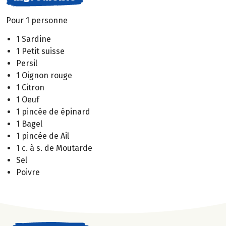
Pour 1 personne
1 Sardine
1 Petit suisse
Persil
1 Oignon rouge
1 Citron
1 Oeuf
1 pincée de épinard
1 Bagel
1 pincée de Ail
1 c. à s. de Moutarde
Sel
Poivre