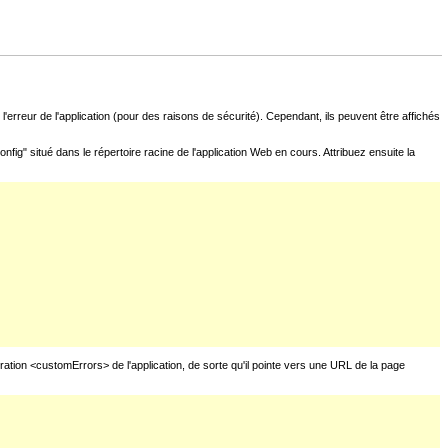
l'erreur de l'application (pour des raisons de sécurité). Cependant, ils peuvent être affichés
fig" situé dans le répertoire racine de l'application Web en cours. Attribuez ensuite la
uration <customErrors> de l'application, de sorte qu'il pointe vers une URL de la page