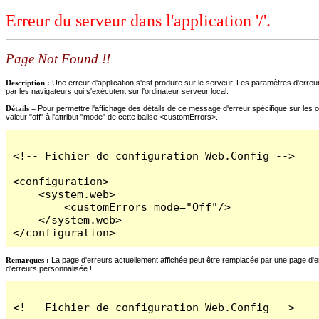
Erreur du serveur dans l'application '/'.
Page Not Found !!
Description :
Une erreur d'application s'est produite sur le serveur. Les paramètres d'erreur
par les navigateurs qui s'exécutent sur l'ordinateur serveur local.
Détails =
Pour permettre l'affichage des détails de ce message d'erreur spécifique sur les o
valeur "off" à l'attribut "mode" de cette balise <customErrors>.
<!-- Fichier de configuration Web.Config -->

<configuration>

    <system.web>

        <customErrors mode="Off"/>

    </system.web>

</configuration>
Remarques :
La page d'erreurs actuellement affichée peut être remplacée par une page d'erre
d'erreurs personnalisée !
<!-- Fichier de configuration Web.Config -->
