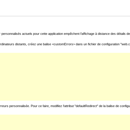
 personnalisés actuels pour cette application empêchent l'affichage à distance des détails de 
rdinateurs distants, créez une balise <customErrors> dans un fichier de configuration "web.con
urs personnalisée. Pour ce faire, modifiez l'attribut "defaultRedirect" de la balise de config