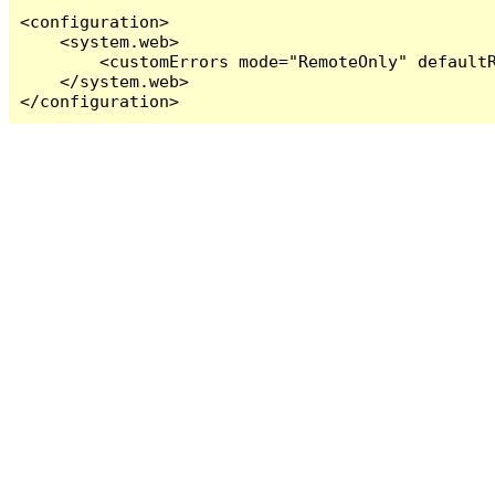
<configuration>

    <system.web>

        <customErrors mode="RemoteOnly" defaultR
    </system.web>

</configuration>